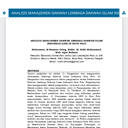
ANALISIS MANAJEMEN DAKWAH LEMBAGA DAKWAH ISLAM INDONESIA (LDII) DI KOTA PALU